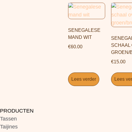
SENEGALESE
MAND WIT
SENEGA
SCHAAL 
€
60.00
GROEN/
€
15.00
Lees verder
Lees ve
PRODUCTEN
Tassen
Taijines