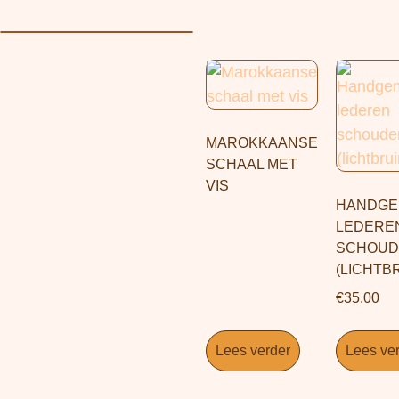
MAROKKAANSE
SCHAAL MET
VIS
HANDGE
LEDERE
SCHOUD
(LICHTB
€
35.00
Lees verder
Lees ve