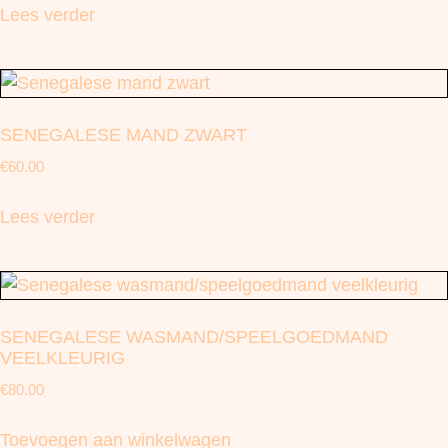
Lees verder
SENEGALESE MAND ZWART
€
60.00
Lees verder
SENEGALESE WASMAND/SPEELGOEDMAND
VEELKLEURIG
€
80.00
Toevoegen aan winkelwagen