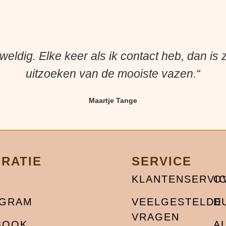
weldig. Elke keer als ik contact heb, dan is
uitzoeken van de mooiste vazen.“
Maartje Tange
IRATIE
SERVICE
KLANTENSERVI
O
AGRAM
VEELGESTELDE
D
VRAGEN
BOOK
A