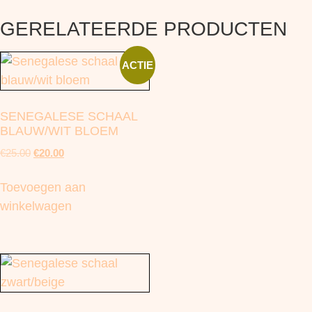
GERELATEERDE PRODUCTEN
ACTIE
SENEGALESE SCHAAL
BLAUW/WIT BLOEM
€
25.00
€
20.00
Toevoegen aan
winkelwagen