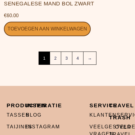
SENEGALESE MAND BOL ZWART
€
60.00
TOEVOEGEN AAN WINKELWAGEN
1
2
3
4
→
PRODUCTEN
INSPIRATIE
SERVICE
TRAVEL
TASSEN
BLOG
KLANTENSERV
TRASH
TAIJINES
INSTAGRAM
VEELGESTELD
OVER
VRAGEN
TRAVEL