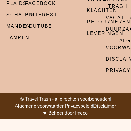
PLAIDS
FACEBOOK
TRASH
KLACHTEN
SCHALEN
PINTEREST
VACATU
RETOURNEREN
MANDEN
YOUTUBE
DUURZA
LEVERINGEN
LAMPEN
ALG
VOORWA
DISCLAI
PRIVACY
© Travel Trash - alle rechten voorbehouden
Algemene voorwaarden
Privacybeleid
Disclaimer
Beheer door Imeco